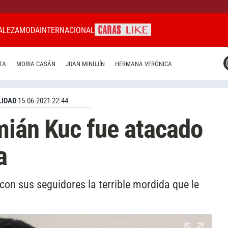
ALEZA
MODA
INTERNACIONAL
CARAS MIAMI
TA
MORIA CASÁN
JUAN MINUJÍN
HERMANA VERÓNICA
CARAS BRASIL
CARAS URUGUAY
IDAD
15-06-2021 22:44
mián Kuc fue atacado
a
on sus seguidores la terrible mordida que le