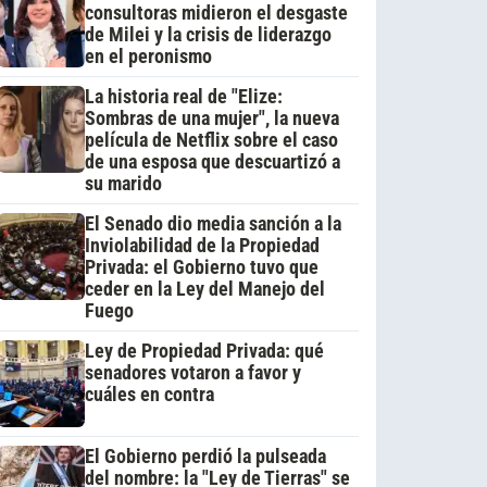
consultoras midieron el desgaste
de Milei y la crisis de liderazgo
en el peronismo
La historia real de "Elize:
Sombras de una mujer", la nueva
película de Netflix sobre el caso
de una esposa que descuartizó a
su marido
El Senado dio media sanción a la
Inviolabilidad de la Propiedad
Privada: el Gobierno tuvo que
ceder en la Ley del Manejo del
Fuego
Ley de Propiedad Privada: qué
senadores votaron a favor y
cuáles en contra
El Gobierno perdió la pulseada
del nombre: la "Ley de Tierras" se