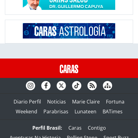
Diario Perfil
Noticias
Marie Claire
Fortuna
Weekend
Parabrisas
Lunateen
BATimes
Perfil Brasil:
Caras
Contigo
Aventuras Na Historia
Rolling Stone
Sport Buzz