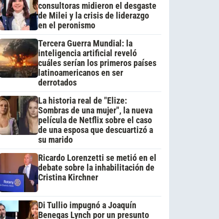
consultoras midieron el desgaste
de Milei y la crisis de liderazgo
en el peronismo
Tercera Guerra Mundial: la
inteligencia artificial reveló
cuáles serían los primeros países
latinoamericanos en ser
derrotados
La historia real de "Elize:
Sombras de una mujer", la nueva
película de Netflix sobre el caso
de una esposa que descuartizó a
su marido
Ricardo Lorenzetti se metió en el
debate sobre la inhabilitación de
Cristina Kirchner
Di Tullio impugnó a Joaquín
Benegas Lynch por un presunto