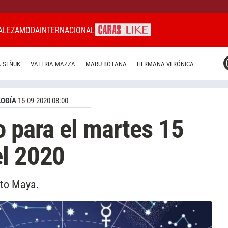
ALEZA
MODA
INTERNACIONAL
CARAS MIAMI
 SEÑUK
VALERIA MAZZA
MARU BOTANA
HERMANA VERÓNICA
CARAS BRASIL
CARAS URUGUAY
OGÍA
15-09-2020 08:00
o para el martes 15
el 2020
ito Maya.