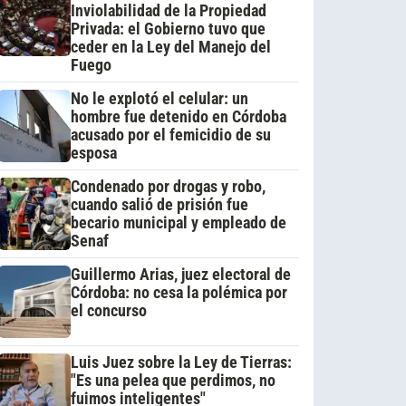
Inviolabilidad de la Propiedad
Privada: el Gobierno tuvo que
ceder en la Ley del Manejo del
Fuego
No le explotó el celular: un
hombre fue detenido en Córdoba
acusado por el femicidio de su
esposa
Condenado por drogas y robo,
cuando salió de prisión fue
becario municipal y empleado de
Senaf
Guillermo Arias, juez electoral de
Córdoba: no cesa la polémica por
el concurso
Luis Juez sobre la Ley de Tierras:
"Es una pelea que perdimos, no
fuimos inteligentes"