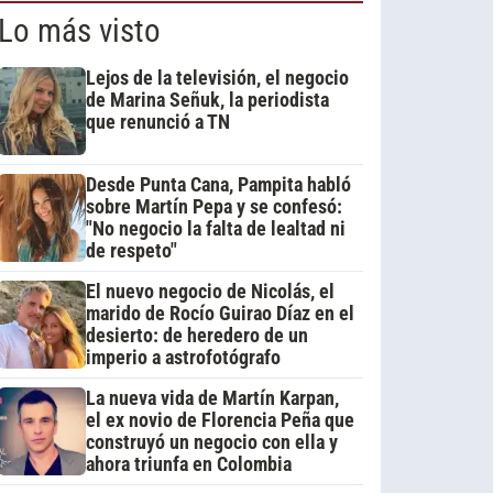
Lo más visto
Lejos de la televisión, el negocio
de Marina Señuk, la periodista
que renunció a TN
Desde Punta Cana, Pampita habló
sobre Martín Pepa y se confesó:
"No negocio la falta de lealtad ni
de respeto"
El nuevo negocio de Nicolás, el
marido de Rocío Guirao Díaz en el
desierto: de heredero de un
imperio a astrofotógrafo
La nueva vida de Martín Karpan,
el ex novio de Florencia Peña que
construyó un negocio con ella y
ahora triunfa en Colombia