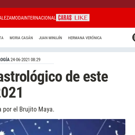
ALEZA
MODA
INTERNACIONAL
CARAS MIAMI
TA
MORIA CASÁN
JUAN MINUJÍN
HERMANA VERÓNICA
CARAS BRASIL
CARAS URUGUAY
OGÍA
24-06-2021 08:29
astrológico de este
2021
 por el Brujito Maya.