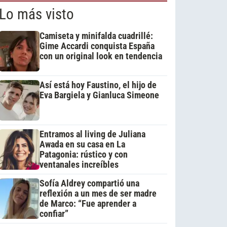
Lo más visto
Camiseta y minifalda cuadrillé:
Gime Accardi conquista España
con un original look en tendencia
Así está hoy Faustino, el hijo de
Eva Bargiela y Gianluca Simeone
Entramos al living de Juliana
Awada en su casa en La
Patagonia: rústico y con
ventanales increíbles
Sofía Aldrey compartió una
reflexión a un mes de ser madre
de Marco: “Fue aprender a
confiar”