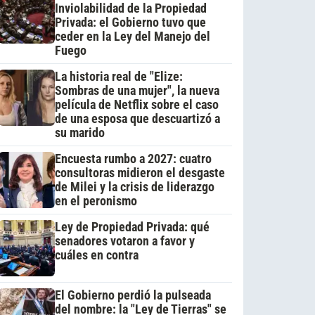
Inviolabilidad de la Propiedad
Privada: el Gobierno tuvo que
ceder en la Ley del Manejo del
Fuego
La historia real de "Elize:
Sombras de una mujer", la nueva
película de Netflix sobre el caso
de una esposa que descuartizó a
su marido
Encuesta rumbo a 2027: cuatro
consultoras midieron el desgaste
de Milei y la crisis de liderazgo
en el peronismo
Ley de Propiedad Privada: qué
senadores votaron a favor y
cuáles en contra
El Gobierno perdió la pulseada
del nombre: la "Ley de Tierras" se