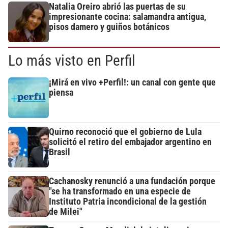
Natalia Oreiro abrió las puertas de su
impresionante cocina: salamandra antigua,
pisos damero y guiños botánicos
Lo más visto en Perfil
¡Mirá en vivo +Perfil!: un canal con gente que
piensa
Quirno reconoció que el gobierno de Lula
solicitó el retiro del embajador argentino en
Brasil
Cachanosky renunció a una fundación porque
"se ha transformado en una especie de
Instituto Patria incondicional de la gestión
de Milei"