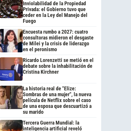
Inviolabilidad de la Propiedad
Privada: el Gobierno tuvo que
ceder en la Ley del Manejo del
Fuego
Encuesta rumbo a 2027: cuatro
consultoras midieron el desgaste
de Milei y la crisis de liderazgo
en el peronismo
Ricardo Lorenzetti se metió en el
debate sobre la inhabilitación de
Cristina Kirchner
La historia real de "Elize:
Sombras de una mujer", la nueva
película de Netflix sobre el caso
de una esposa que descuartizó a
su marido
Tercera Guerra Mundial: la
inteligencia artificial reveló