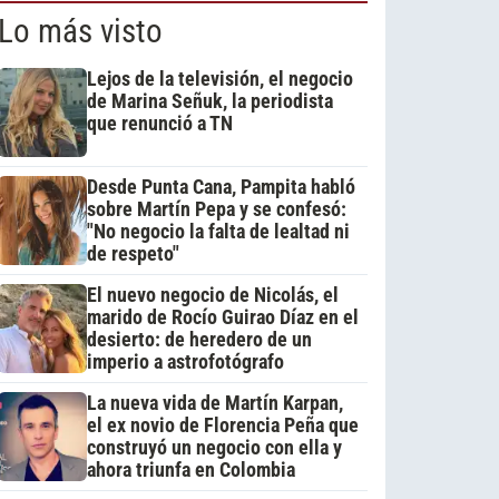
Lo más visto
Lejos de la televisión, el negocio
de Marina Señuk, la periodista
que renunció a TN
Desde Punta Cana, Pampita habló
sobre Martín Pepa y se confesó:
"No negocio la falta de lealtad ni
de respeto"
El nuevo negocio de Nicolás, el
marido de Rocío Guirao Díaz en el
desierto: de heredero de un
imperio a astrofotógrafo
La nueva vida de Martín Karpan,
el ex novio de Florencia Peña que
construyó un negocio con ella y
ahora triunfa en Colombia