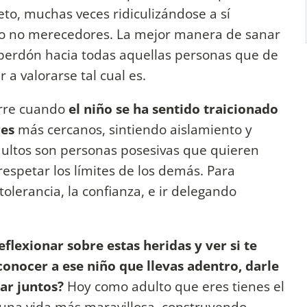
eto, muchas veces ridiculizándose a sí
o no merecedores. La mejor manera de sanar
l perdón hacia todas aquellas personas que de
a valorarse tal cual es.
urre cuando
el niño se ha sentido traicionado
res
más cercanos, sintiendo aislamiento y
dultos son personas posesivas que quieren
 respetar los límites de los demás. Para
tolerancia, la confianza, e ir delegando
lexionar sobre estas heridas y ver si te
conocer a ese niño que llevas adentro, darle
nar juntos?
Hoy como adulto que eres tienes el
 una vida más maravillosa, construyendo