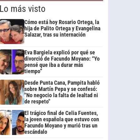
Lo más visto
Cómo está hoy Rosario Ortega, la
hija de Palito Ortega y Evangelina
Salazar, tras su internación
Eva Bargiela explicó por qué se
divorció de Facundo Moyano: “Yo
pensé que iba a durar más
tiempo”
Desde Punta Cana, Pampita habló
sobre Martín Pepa y se confesó:
"No negocio la falta de lealtad ni
de respeto"
El trágico final de Celia Fuentes,
la joven española que estuvo con
Facundo Moyano y murió tras un
escándalo