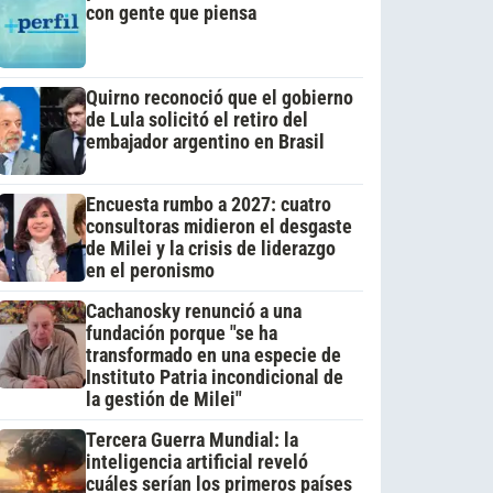
con gente que piensa
Quirno reconoció que el gobierno
de Lula solicitó el retiro del
embajador argentino en Brasil
Encuesta rumbo a 2027: cuatro
consultoras midieron el desgaste
de Milei y la crisis de liderazgo
en el peronismo
Cachanosky renunció a una
fundación porque "se ha
transformado en una especie de
Instituto Patria incondicional de
la gestión de Milei"
Tercera Guerra Mundial: la
inteligencia artificial reveló
cuáles serían los primeros países