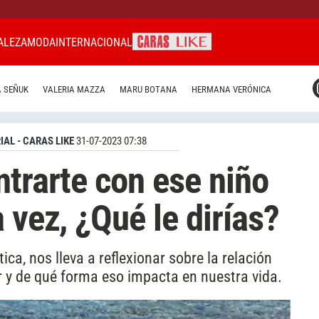
ALEZA
MODA
INTERNACIONAL
CARAS MIAMI
 SEÑUK
VALERIA MAZZA
MARU BOTANA
HERMANA VERÓNICA
CARAS BRASIL
CARAS URUGUAY
IAL - CARAS LIKE
31-07-2023 07:38
ntrarte con ese niño
 vez, ¿Qué le dirías?
ica, nos lleva a reflexionar sobre la relación
r y de qué forma eso impacta en nuestra vida.