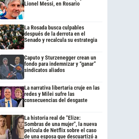
Lionel Messi, en Rosario
La Rosada busca culpables
después de la derrota en el
Senado y recalcula su estrategia
Caputo y Sturzenegger crean un
fondo para indemnizar y “ganar”
sindicatos aliados
La narrativa libertaria cruje en las
redes y Milei sufre las
consecuencias del desgaste
La historia real de "Elize:
Sombras de una mujer", la nueva
película de Netflix sobre el caso
de una esposa que descuartizó a