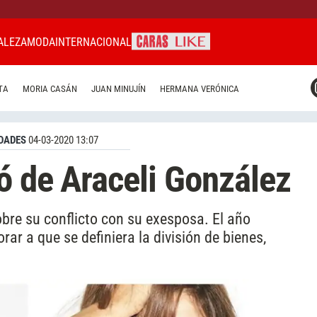
ALEZA
MODA
INTERNACIONAL
CARAS MIAMI
TA
MORIA CASÁN
JUAN MINUJÍN
HERMANA VERÓNICA
CARAS BRASIL
CARAS URUGUAY
DADES
04-03-2020 13:07
ó de Araceli González
sobre su conflicto con su exesposa. El año
rar a que se definiera la división de bienes,