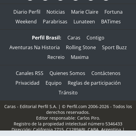
Diario Perfil
Noticias
Marie Claire
Fortuna
Weekend
Parabrisas
Lunateen
BATimes
Perfil Brasil:
Caras
Contigo
Aventuras Na Historia
Rolling Stone
Sport Buzz
Recreio
Maxima
Canales RSS
Quienes Somos
Contáctenos
Privacidad
Equipo
Reglas de participación
Tránsito
Caras - Editorial Perfil S.A.
| © Perfil.com 2006-2026 - Todos los
derechos reservados.
Editor responsable: Carlos Piro.
Registro de la propiedad intelectual número 5346433
Dirección:
California 2715
,
C1289ABI
,
CABA, Argentina
|
Teléfono:
(+5411) 7091-4921
/
(+5411) 7091-4922
| E-mail: