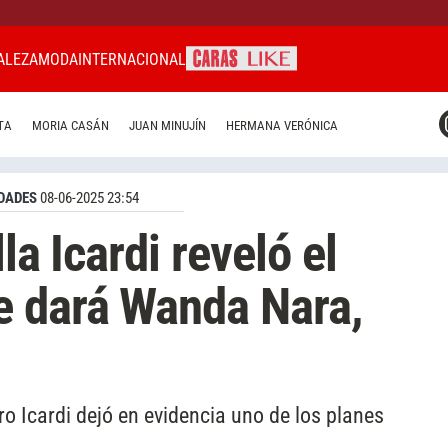
ALEZA
MODA
INTERNACIONAL
CARAS MIAMI
TA
MORIA CASÁN
JUAN MINUJÍN
HERMANA VERÓNICA
CARAS BRASIL
CARAS URUGUAY
DADES
08-06-2025 23:54
la Icardi reveló el
e dará Wanda Nara,
o Icardi dejó en evidencia uno de los planes