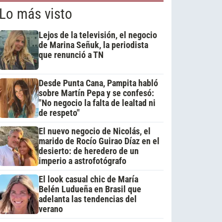
Lo más visto
Lejos de la televisión, el negocio
de Marina Señuk, la periodista
que renunció a TN
Desde Punta Cana, Pampita habló
sobre Martín Pepa y se confesó:
"No negocio la falta de lealtad ni
de respeto"
El nuevo negocio de Nicolás, el
marido de Rocío Guirao Díaz en el
desierto: de heredero de un
imperio a astrofotógrafo
El look casual chic de María
Belén Ludueña en Brasil que
adelanta las tendencias del
verano