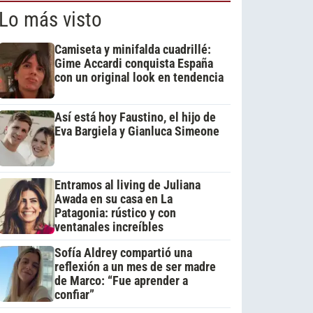
Lo más visto
Camiseta y minifalda cuadrillé:
Gime Accardi conquista España
con un original look en tendencia
Así está hoy Faustino, el hijo de
Eva Bargiela y Gianluca Simeone
Entramos al living de Juliana
Awada en su casa en La
Patagonia: rústico y con
ventanales increíbles
Sofía Aldrey compartió una
reflexión a un mes de ser madre
de Marco: “Fue aprender a
confiar”