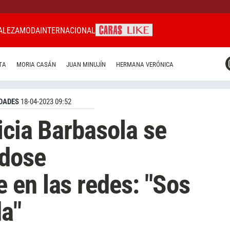
ALEZA
MODA
INTERNACIONAL
CARAS MIAMI
TA
MORIA CASÁN
JUAN MINUJÍN
HERMANA VERÓNICA
CARAS BRASIL
CARAS URUGUAY
DADES
18-04-2023 09:52
icia Barbasola se
ndose
en las redes: "Sos
da"