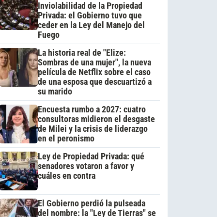
Inviolabilidad de la Propiedad
Privada: el Gobierno tuvo que
ceder en la Ley del Manejo del
Fuego
La historia real de "Elize:
Sombras de una mujer", la nueva
película de Netflix sobre el caso
de una esposa que descuartizó a
su marido
Encuesta rumbo a 2027: cuatro
consultoras midieron el desgaste
de Milei y la crisis de liderazgo
en el peronismo
Ley de Propiedad Privada: qué
senadores votaron a favor y
cuáles en contra
El Gobierno perdió la pulseada
del nombre: la "Ley de Tierras" se