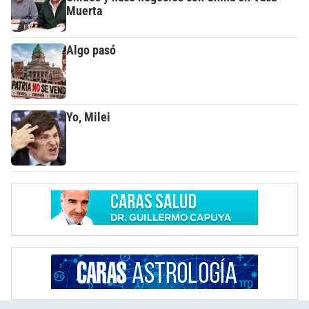
Muerta
Algo pasó
Yo, Milei