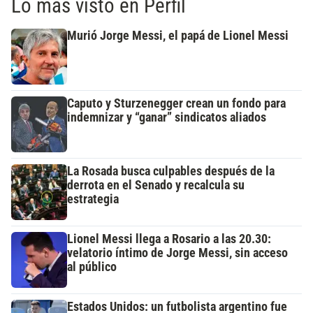
Lo más visto en Perfil
Murió Jorge Messi, el papá de Lionel Messi
Caputo y Sturzenegger crean un fondo para
indemnizar y “ganar” sindicatos aliados
La Rosada busca culpables después de la
derrota en el Senado y recalcula su
estrategia
Lionel Messi llega a Rosario a las 20.30:
velatorio íntimo de Jorge Messi, sin acceso
al público
Estados Unidos: un futbolista argentino fue