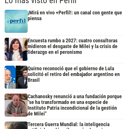
Lo más visto en Perfil
¡Mirá en vivo +Perfil!: un canal con gente que
piensa
Encuesta rumbo a 2027: cuatro consultoras
midieron el desgaste de Milei y la crisis de
liderazgo en el peronismo
Quirno reconoció que el gobierno de Lula
solicitó el retiro del embajador argentino en
Brasil
Cachanosky renunció a una fundación porque
"se ha transformado en una especie de
Instituto Patria incondicional de la gestión
de Milei"
Tercera Guerra Mundial: la inteligencia