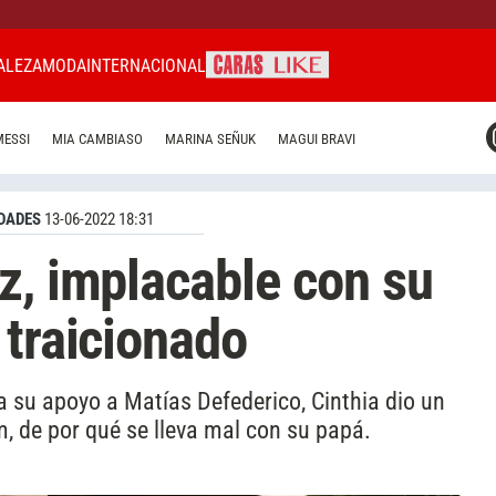
ALEZA
MODA
INTERNACIONAL
CARAS MIAMI
MESSI
MIA CAMBIASO
MARINA SEÑUK
MAGUI BRAVI
CARAS BRASIL
CARAS URUGUAY
DADES
13-06-2022 18:31
z, implacable con su
 traicionado
a su apoyo a Matías Defederico, Cinthia dio un
, de por qué se lleva mal con su papá.