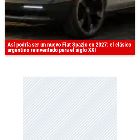
Así podría ser un nuevo Fiat Spazio en 2027: el clásico
argentino reinventado para el siglo XXI