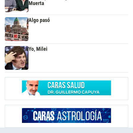
Muerta
Algo pasó
Yo, Milei