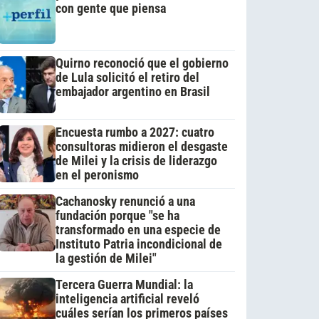
con gente que piensa
Quirno reconoció que el gobierno
de Lula solicitó el retiro del
embajador argentino en Brasil
Encuesta rumbo a 2027: cuatro
consultoras midieron el desgaste
de Milei y la crisis de liderazgo
en el peronismo
Cachanosky renunció a una
fundación porque "se ha
transformado en una especie de
Instituto Patria incondicional de
la gestión de Milei"
Tercera Guerra Mundial: la
inteligencia artificial reveló
cuáles serían los primeros países