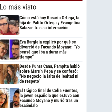
Lo más visto
Cómo está hoy Rosario Ortega, la
hija de Palito Ortega y Evangelina
Salazar, tras su internación
Eva Bargiela explicó por qué se
divorció de Facundo Moyano: “Yo
pensé que iba a durar más
tiempo”
Desde Punta Cana, Pampita habló
sobre Martín Pepa y se confesó:
"No negocio la falta de lealtad ni
de respeto"
El trágico final de Celia Fuentes,
la joven española que estuvo con
Facundo Moyano y murió tras un
escándalo