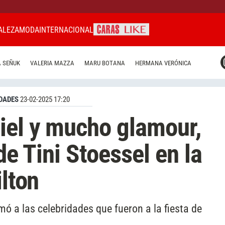
ALEZA
MODA
INTERNACIONAL
CARAS MIAMI
 SEÑUK
VALERIA MAZZA
MARU BOTANA
HERMANA VERÓNICA
CARAS BRASIL
CARAS URUGUAY
DADES
23-02-2025 17:20
iel y mucho glamour,
de Tini Stoessel en la
ilton
ó a las celebridades que fueron a la fiesta de