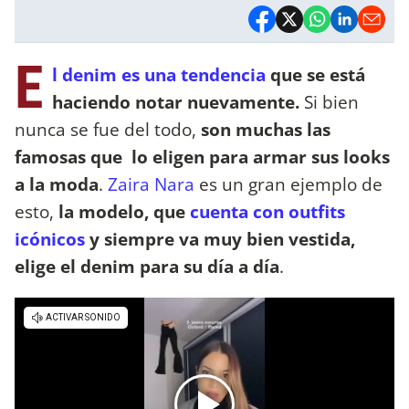
E
l denim es una tendencia
que se está
haciendo notar nuevamente.
Si bien
nunca se fue del todo,
son muchas las
famosas que lo eligen para armar sus looks
a la moda
.
Zaira Nara
es un gran ejemplo de
esto,
la modelo, que
cuenta con outfits
icónicos
y siempre va muy bien vestida,
elige el denim para su día a día
.