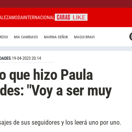
ALEZA
MODA
INTERNACIONAL
CARAS MIAMI
MESSI
MIA CAMBIASO
MARINA SEÑUK
MAGUI BRAVI
CARAS BRASIL
CARAS URUGUAY
DADES
19-04-2023 20:14
do que hizo Paula
des: "Voy a ser muy
ajes de sus seguidores y los leerá uno por uno.