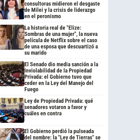
consultoras midieron el desgaste
de Milei y la crisis de liderazgo
en el peronismo
La historia real de "Elize:
Sombras de una mujer", la nueva
película de Netflix sobre el caso
de una esposa que descuartizó a
su marido
El Senado dio media sanción a la
Inviolabilidad de la Propiedad
Privada: el Gobierno tuvo que
ceder en la Ley del Manejo del
Fuego
Ley de Propiedad Privada: qué
senadores votaron a favor y
cuáles en contra
El Gobierno perdió la pulseada
del nombre: la "Ley de Tierras" se