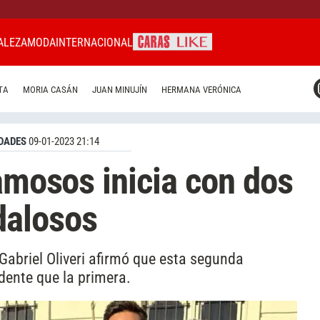
ALEZA
MODA
INTERNACIONAL
CARAS MIAMI
TA
MORIA CASÁN
JUAN MINUJÍN
HERMANA VERÓNICA
CARAS BRASIL
CARAS URUGUAY
DADES
09-01-2023 21:14
Famosos inicia con dos
dalosos
 Gabriel Oliveri afirmó que esta segunda
ente que la primera.