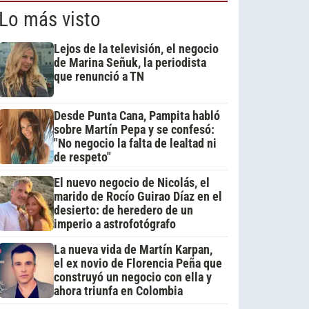
Lo más visto
Lejos de la televisión, el negocio
de Marina Señuk, la periodista
que renunció a TN
Desde Punta Cana, Pampita habló
sobre Martín Pepa y se confesó:
"No negocio la falta de lealtad ni
de respeto"
El nuevo negocio de Nicolás, el
marido de Rocío Guirao Díaz en el
desierto: de heredero de un
imperio a astrofotógrafo
La nueva vida de Martín Karpan,
el ex novio de Florencia Peña que
construyó un negocio con ella y
ahora triunfa en Colombia