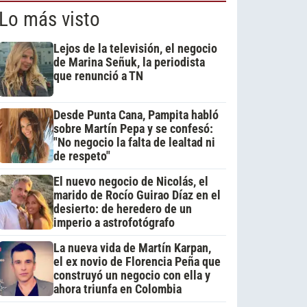
Lo más visto
Lejos de la televisión, el negocio
de Marina Señuk, la periodista
que renunció a TN
Desde Punta Cana, Pampita habló
sobre Martín Pepa y se confesó:
"No negocio la falta de lealtad ni
de respeto"
El nuevo negocio de Nicolás, el
marido de Rocío Guirao Díaz en el
desierto: de heredero de un
imperio a astrofotógrafo
La nueva vida de Martín Karpan,
el ex novio de Florencia Peña que
construyó un negocio con ella y
ahora triunfa en Colombia