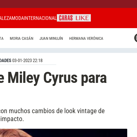
ALEZA
MODA
INTERNACIONAL
CARAS MIAMI
TA
MORIA CASÁN
JUAN MINUJÍN
HERMANA VERÓNICA
CARAS BRASIL
CARAS URUGUAY
DADES
03-01-2023 22:18
e Miley Cyrus para
 con muchos cambios de look vintage de
 impacto.