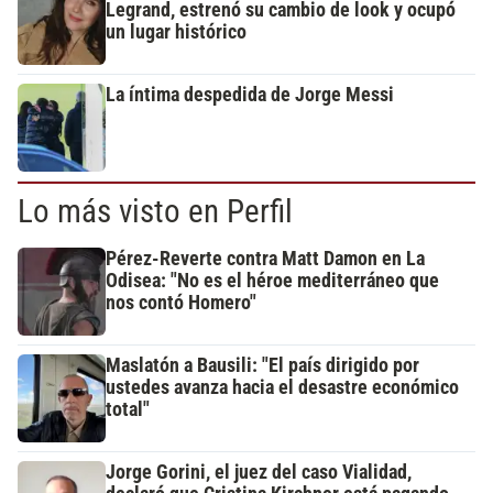
Legrand, estrenó su cambio de look y ocupó
un lugar histórico
La íntima despedida de Jorge Messi
Lo más visto en Perfil
Pérez-Reverte contra Matt Damon en La
Odisea: "No es el héroe mediterráneo que
nos contó Homero"
Maslatón a Bausili: "El país dirigido por
ustedes avanza hacia el desastre económico
total"
Jorge Gorini, el juez del caso Vialidad,