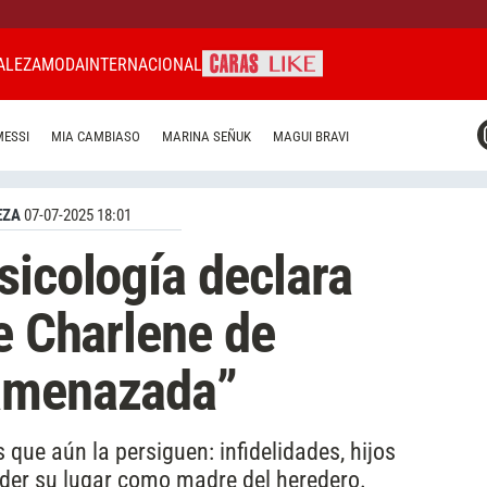
ALEZA
MODA
INTERNACIONAL
CARAS MIAMI
MESSI
MIA CAMBIASO
MARINA SEÑUK
MAGUI BRAVI
CARAS BRASIL
CARAS URUGUAY
EZA
07-07-2025 18:01
sicología declara
de Charlene de
amenazada”
s que aún la persiguen: infidelidades, hijos
rder su lugar como madre del heredero.