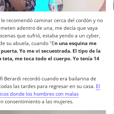
e le recomendó caminar cerca del cordón y no
me meten adentro de una, me decía que vaya
 escenas que sufrió, estaba yendo a un cyber,
 de su abuela, cuando "E
n una esquina me
 puerta. Yo me vi secuestrada. El tipo de la
la teta, me toca todo el cuerpo. Yo tenía 14
fi Berardi recordó cuando era bailarina de
 todas las tardes para regresar en su casa.
El
licos donde los hombres con malas
in consentimiento a las mujeres.