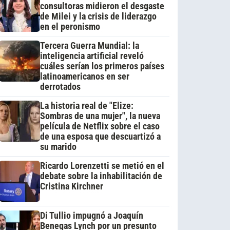
consultoras midieron el desgaste
de Milei y la crisis de liderazgo
en el peronismo
Tercera Guerra Mundial: la
inteligencia artificial reveló
cuáles serían los primeros países
latinoamericanos en ser
derrotados
La historia real de "Elize:
Sombras de una mujer", la nueva
película de Netflix sobre el caso
de una esposa que descuartizó a
su marido
Ricardo Lorenzetti se metió en el
debate sobre la inhabilitación de
Cristina Kirchner
Di Tullio impugnó a Joaquín
Benegas Lynch por un presunto