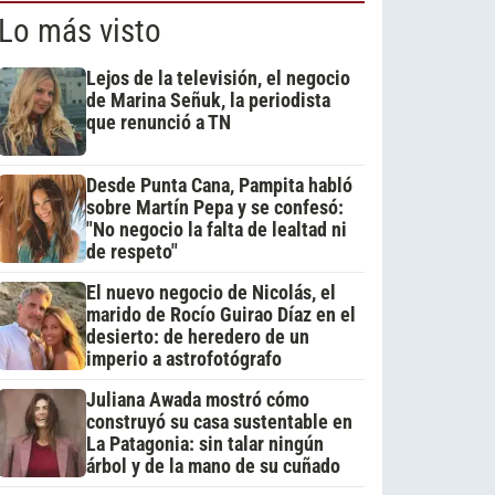
Lo más visto
Lejos de la televisión, el negocio
de Marina Señuk, la periodista
que renunció a TN
Desde Punta Cana, Pampita habló
sobre Martín Pepa y se confesó:
"No negocio la falta de lealtad ni
de respeto"
El nuevo negocio de Nicolás, el
marido de Rocío Guirao Díaz en el
desierto: de heredero de un
imperio a astrofotógrafo
Juliana Awada mostró cómo
construyó su casa sustentable en
La Patagonia: sin talar ningún
árbol y de la mano de su cuñado