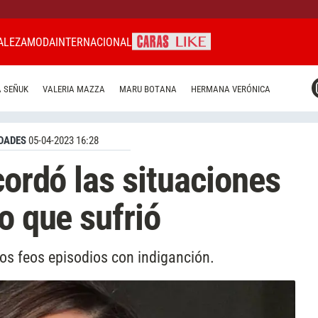
ALEZA
MODA
INTERNACIONAL
CARAS MIAMI
 SEÑUK
VALERIA MAZZA
MARU BOTANA
HERMANA VERÓNICA
CARAS BRASIL
CARAS URUGUAY
DADES
05-04-2023 16:28
cordó las situaciones
o que sufrió
os feos episodios con indiganción.