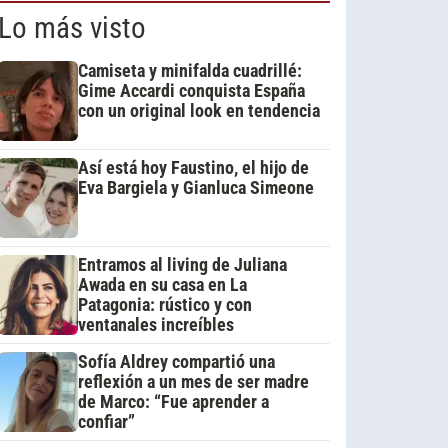
Lo más visto
Camiseta y minifalda cuadrillé:
Gime Accardi conquista España
con un original look en tendencia
Así está hoy Faustino, el hijo de
Eva Bargiela y Gianluca Simeone
Entramos al living de Juliana
Awada en su casa en La
Patagonia: rústico y con
ventanales increíbles
Sofía Aldrey compartió una
reflexión a un mes de ser madre
de Marco: “Fue aprender a
confiar”