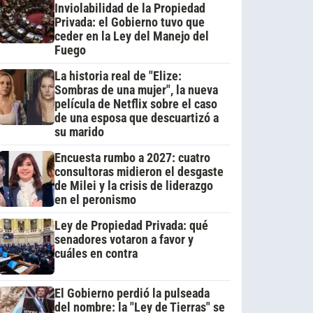
Inviolabilidad de la Propiedad
Privada: el Gobierno tuvo que
ceder en la Ley del Manejo del
Fuego
La historia real de "Elize:
Sombras de una mujer", la nueva
película de Netflix sobre el caso
de una esposa que descuartizó a
su marido
Encuesta rumbo a 2027: cuatro
consultoras midieron el desgaste
de Milei y la crisis de liderazgo
en el peronismo
Ley de Propiedad Privada: qué
senadores votaron a favor y
cuáles en contra
El Gobierno perdió la pulseada
del nombre: la "Ley de Tierras" se