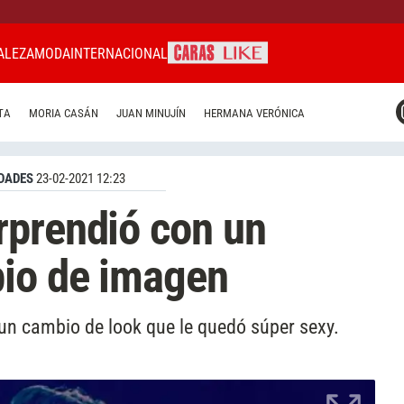
ALEZA
MODA
INTERNACIONAL
CARAS MIAMI
TA
MORIA CASÁN
JUAN MINUJÍN
HERMANA VERÓNICA
CARAS BRASIL
CARAS URUGUAY
DADES
23-02-2021 12:23
rprendió con un
io de imagen
 un cambio de look que le quedó súper sexy.