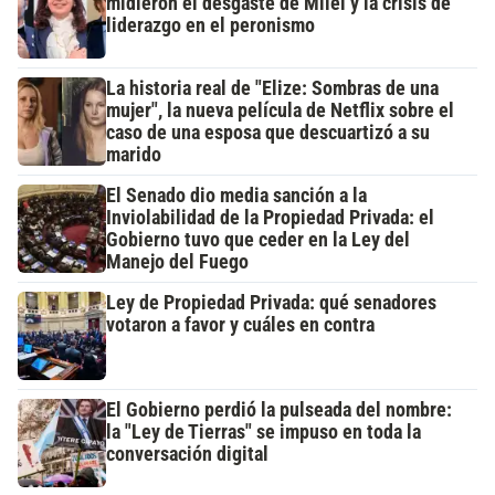
midieron el desgaste de Milei y la crisis de
liderazgo en el peronismo
La historia real de "Elize: Sombras de una
mujer", la nueva película de Netflix sobre el
caso de una esposa que descuartizó a su
marido
El Senado dio media sanción a la
Inviolabilidad de la Propiedad Privada: el
Gobierno tuvo que ceder en la Ley del
Manejo del Fuego
Ley de Propiedad Privada: qué senadores
votaron a favor y cuáles en contra
El Gobierno perdió la pulseada del nombre:
la "Ley de Tierras" se impuso en toda la
conversación digital