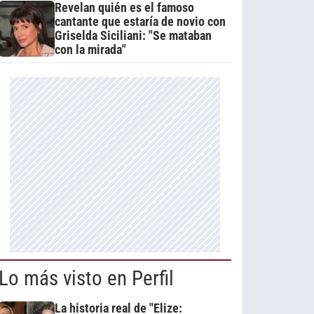
Revelan quién es el famoso
cantante que estaría de novio con
Griselda Siciliani: "Se mataban
con la mirada"
Lo más visto en Perfil
La historia real de "Elize: