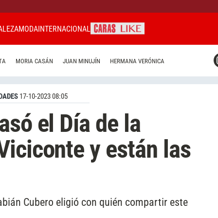
ALEZA
MODA
INTERNACIONAL
CARAS MIAMI
TA
MORIA CASÁN
JUAN MINUJÍN
HERMANA VERÓNICA
CARAS BRASIL
CARAS URUGUAY
DADES
17-10-2023 08:05
só el Día de la
iciconte y están las
bián Cubero eligió con quién compartir este