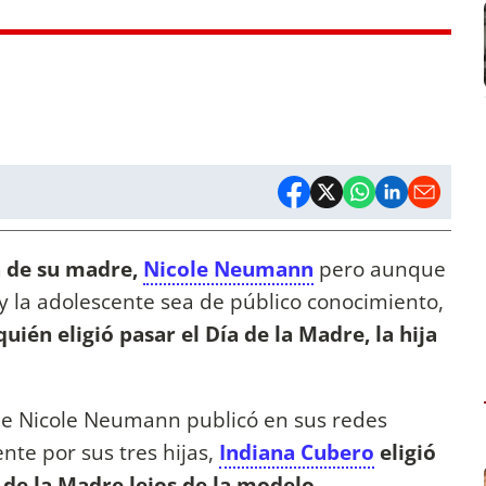
a de su madre,
Nicole Neumann
pero aunque
 y la adolescente sea de público conocimiento,
quién eligió pasar el Día de la Madre, la hija
ue Nicole Neumann publicó en sus redes
te por sus tres hijas,
Indiana Cubero
eligió
 de la Madre lejos de la modelo
.