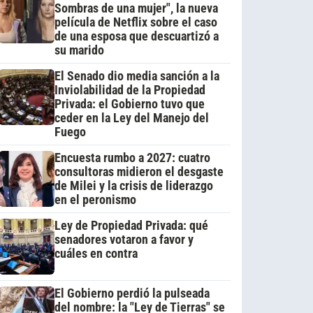
Sombras de una mujer", la nueva
película de Netflix sobre el caso
de una esposa que descuartizó a
su marido
El Senado dio media sanción a la
Inviolabilidad de la Propiedad
Privada: el Gobierno tuvo que
ceder en la Ley del Manejo del
Fuego
Encuesta rumbo a 2027: cuatro
consultoras midieron el desgaste
de Milei y la crisis de liderazgo
en el peronismo
Ley de Propiedad Privada: qué
senadores votaron a favor y
cuáles en contra
El Gobierno perdió la pulseada
del nombre: la "Ley de Tierras" se