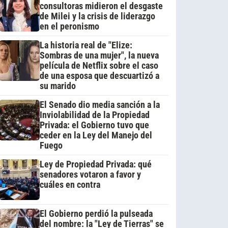
consultoras midieron el desgaste
de Milei y la crisis de liderazgo
en el peronismo
La historia real de "Elize:
Sombras de una mujer", la nueva
película de Netflix sobre el caso
de una esposa que descuartizó a
su marido
El Senado dio media sanción a la
Inviolabilidad de la Propiedad
Privada: el Gobierno tuvo que
ceder en la Ley del Manejo del
Fuego
Ley de Propiedad Privada: qué
senadores votaron a favor y
cuáles en contra
El Gobierno perdió la pulseada
del nombre: la "Ley de Tierras" se