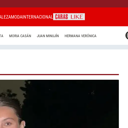
ALEZA
MODA
INTERNACIONAL
CARAS MIAMI
TA
MORIA CASÁN
JUAN MINUJÍN
HERMANA VERÓNICA
CARAS BRASIL
CARAS URUGUAY