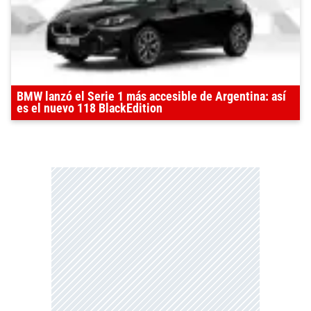
BMW lanzó el Serie 1 más accesible de Argentina: así
es el nuevo 118 BlackEdition