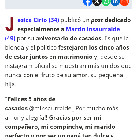
J
esica Cirio (34)
publicó un
post
dedicado
especialmente a
Martín Insaurralde
(49)
por su
aniversario de casados.
Es que la
blonda y el político
festejaron los cinco años
de estar juntos en matrimonio
y, desde su
instagram oficial se muestran más unidos que
nunca con el fruto de su amor, su pequeña
hija.
"Felices 5 años de
casados
@minsaurralde_ Por mucho más
amor y alegría!!
Gracias por ser mi
compañero, mi compinche, mi marido
perfecto y por ser un papá tan dulce y