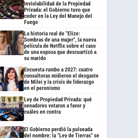
Inviolabilidad de la Propiedad
Privada: el Gobierno tuvo que
ceder en la Ley del Manejo del
Fuego
La historia real de "Elize:
Sombras de una mujer", la nueva
película de Netflix sobre el caso
de una esposa que descuartizó a
su marido
Encuesta rumbo a 2027: cuatro
consultoras midieron el desgaste
de Milei y la crisis de liderazgo
en el peronismo
Ley de Propiedad Privada: qué
senadores votaron a favor y
cuáles en contra
El Gobierno perdió la pulseada
del nombre: la "Ley de Tierras" se