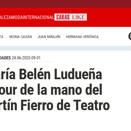
ALEZA
MODA
INTERNACIONAL
CARAS MIAMI
TA
MORIA CASÁN
JUAN MINUJÍN
HERMANA VERÓNICA
CARAS BRASIL
CARAS URUGUAY
DADES
24-06-2025 09:01
ría Belén Ludueña
mour de la mano del
tín Fierro de Teatro