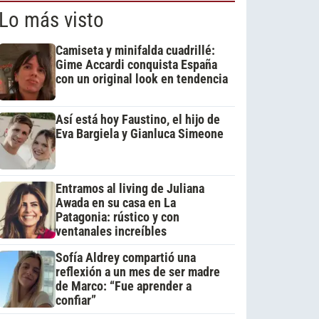
Lo más visto
Camiseta y minifalda cuadrillé:
Gime Accardi conquista España
con un original look en tendencia
Así está hoy Faustino, el hijo de
Eva Bargiela y Gianluca Simeone
Entramos al living de Juliana
Awada en su casa en La
Patagonia: rústico y con
ventanales increíbles
Sofía Aldrey compartió una
reflexión a un mes de ser madre
de Marco: “Fue aprender a
confiar”