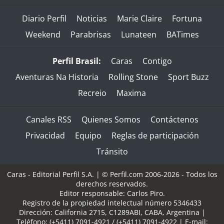
Diario Perfil
Noticias
Marie Claire
Fortuna
Weekend
Parabrisas
Lunateen
BATimes
Perfil Brasil:
Caras
Contigo
Aventuras Na Historia
Rolling Stone
Sport Buzz
Recreio
Maxima
Canales RSS
Quienes Somos
Contáctenos
Privacidad
Equipo
Reglas de participación
Tránsito
Caras - Editorial Perfil S.A.
| © Perfil.com 2006-2026 - Todos los
derechos reservados.
Editor responsable: Carlos Piro.
Registro de la propiedad intelectual número 5346433
Dirección:
California 2715
,
C1289ABI
,
CABA, Argentina
|
Teléfono:
(+5411) 7091-4921
/
(+5411) 7091-4922
| E-mail: