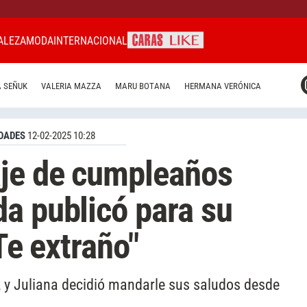
ALEZA
MODA
INTERNACIONAL
CARAS MIAMI
 SEÑUK
VALERIA MAZZA
MARU BOTANA
HERMANA VERÓNICA
CARAS BRASIL
CARAS URUGUAY
DADES
12-02-2025 10:28
aje de cumpleaños
a publicó para su
"Te extraño"
, y Juliana decidió mandarle sus saludos desde