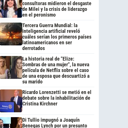
consultoras midieron el desgaste
de Milei y la crisis de liderazgo
en el peronismo
Tercera Guerra Mundial: la
inteligencia artificial reveló
cuáles serían los primeros países
latinoamericanos en ser
derrotados
La historia real de "Elize:
Sombras de una mujer", la nueva
película de Netflix sobre el caso
de una esposa que descuartizó a
su marido
Ricardo Lorenzetti se metió en el
debate sobre la inhabilitación de
Cristina Kirchner
Di Tullio impugnó a Joaquín
Benegas Lynch por un presunto