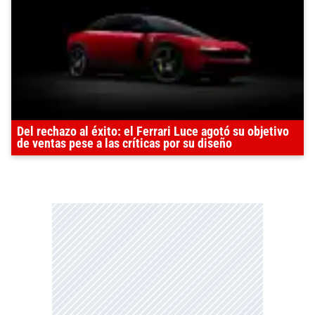
Del rechazo al éxito: el Ferrari Luce agotó su objetivo
de ventas pese a las críticas por su diseño