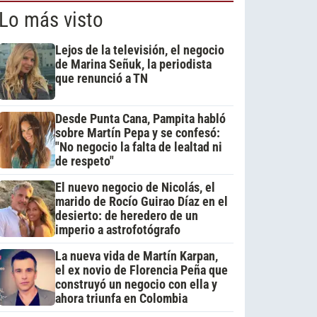
Lo más visto
Lejos de la televisión, el negocio
de Marina Señuk, la periodista
que renunció a TN
Desde Punta Cana, Pampita habló
sobre Martín Pepa y se confesó:
"No negocio la falta de lealtad ni
de respeto"
El nuevo negocio de Nicolás, el
marido de Rocío Guirao Díaz en el
desierto: de heredero de un
imperio a astrofotógrafo
La nueva vida de Martín Karpan,
el ex novio de Florencia Peña que
construyó un negocio con ella y
ahora triunfa en Colombia