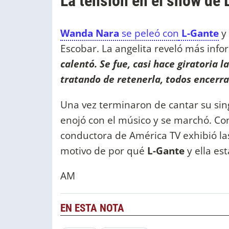
La tensión en el show de
Wanda Nara
se peleó con
L-Gante
y
Escobar. La angelita reveló más info
calentó. Se fue, casi hace giratoria 
tratando de retenerla, todos encerr
Una vez terminaron de cantar su si
enojó con el músico y se marchó. Con
conductora de América TV exhibió las
motivo de por qué
L-Gante
y ella e
AM
EN ESTA NOTA