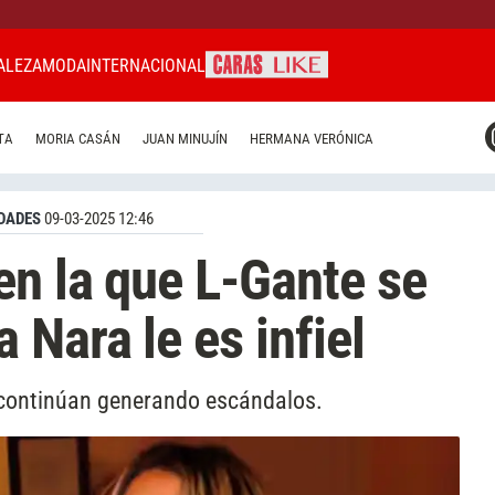
ALEZA
MODA
INTERNACIONAL
CARAS MIAMI
TA
MORIA CASÁN
JUAN MINUJÍN
HERMANA VERÓNICA
CARAS BRASIL
CARAS URUGUAY
DADES
09-03-2025 12:46
en la que L-Gante se
 Nara le es infiel
 continúan generando escándalos.