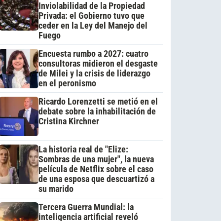
Inviolabilidad de la Propiedad
Privada: el Gobierno tuvo que
ceder en la Ley del Manejo del
Fuego
Encuesta rumbo a 2027: cuatro
consultoras midieron el desgaste
de Milei y la crisis de liderazgo
en el peronismo
Ricardo Lorenzetti se metió en el
debate sobre la inhabilitación de
Cristina Kirchner
La historia real de "Elize:
Sombras de una mujer", la nueva
película de Netflix sobre el caso
de una esposa que descuartizó a
su marido
Tercera Guerra Mundial: la
inteligencia artificial reveló