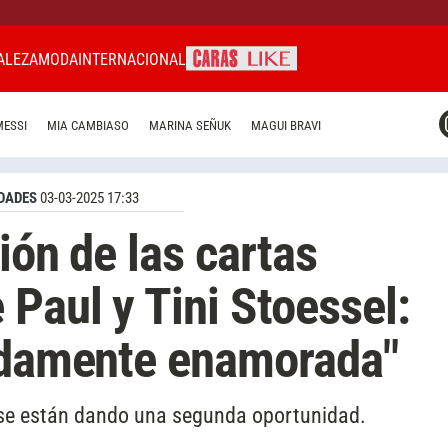
ALEZA
MODA
INTERNACIONAL
CARAS MIAMI
MESSI
MIA CAMBIASO
MARINA SEÑUK
MAGUI BRAVI
CARAS BRASIL
CARAS URUGUAY
DADES
03-03-2025 17:33
ión de las cartas
 Paul y Tini Stoessel:
undamente enamorada"
er se están dando una segunda oportunidad.