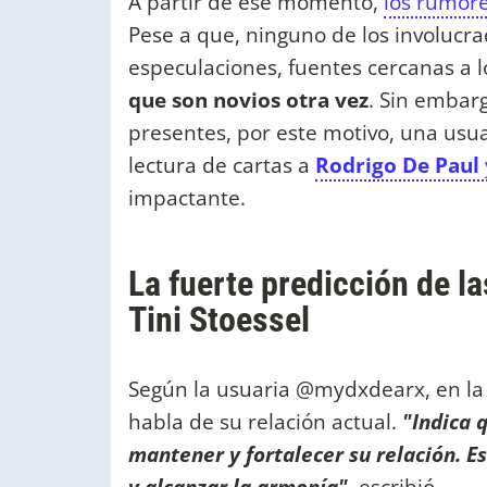
A partir de ese momento,
los rumore
Pese a que, ninguno de los involucr
especulaciones, fuentes cercanas a
que son novios otra vez
. Sin embarg
presentes, por este motivo, una usuar
lectura de cartas a
Rodrigo De Paul
impactante.
La fuerte predicción de l
Tini Stoessel
Según la usuaria @mydxdearx, en la 
habla de su relación actual.
"Indica 
mantener y fortalecer su relación. E
y alcanzar la armonía"
, escribió.