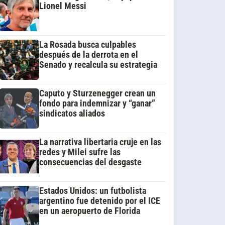
Lionel Messi
La Rosada busca culpables
después de la derrota en el
Senado y recalcula su estrategia
Caputo y Sturzenegger crean un
fondo para indemnizar y “ganar”
sindicatos aliados
La narrativa libertaria cruje en las
redes y Milei sufre las
consecuencias del desgaste
Estados Unidos: un futbolista
argentino fue detenido por el ICE
en un aeropuerto de Florida