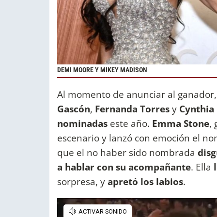
DEMI MOORE Y MIKEY MADISON
Al momento de anunciar al ganador
Gascón
,
Fernanda Torres
y
Cynthia 
nominadas
este año.
Emma Stone
,
escenario y lanzó con emoción el nom
que el no haber sido nombrada
disg
a hablar con su acompañante
. Ella
sorpresa, y
apretó los labios
.