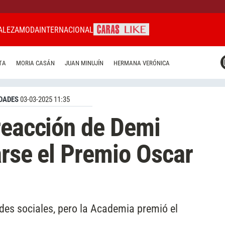
ALEZA
MODA
INTERNACIONAL
CARAS MIAMI
TA
MORIA CASÁN
JUAN MINUJÍN
HERMANA VERÓNICA
CARAS BRASIL
CARAS URUGUAY
DADES
03-03-2025 11:35
reacción de Demi
arse el Premio Oscar
des sociales, pero la Academia premió el