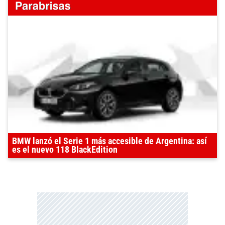
BMW lanzó el Serie 1 más accesible de Argentina: así
es el nuevo 118 BlackEdition