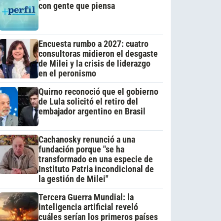
con gente que piensa
Encuesta rumbo a 2027: cuatro
consultoras midieron el desgaste
de Milei y la crisis de liderazgo
en el peronismo
Quirno reconoció que el gobierno
de Lula solicitó el retiro del
embajador argentino en Brasil
Cachanosky renunció a una
fundación porque "se ha
transformado en una especie de
Instituto Patria incondicional de
la gestión de Milei"
Tercera Guerra Mundial: la
inteligencia artificial reveló
cuáles serían los primeros países