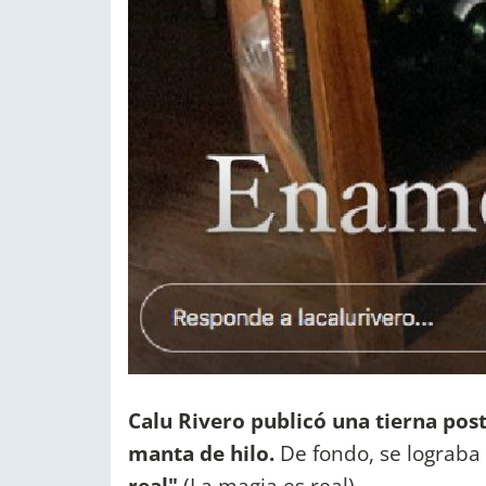
Calu Rivero publicó una tierna pos
manta de hilo.
De fondo, se lograba 
real"
(La magia es real).