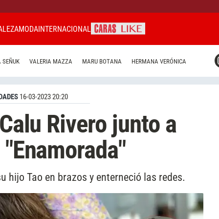
ALEZA
MODA
INTERNACIONAL
CARAS MIAMI
 SEÑUK
VALERIA MAZZA
MARU BOTANA
HERMANA VERÓNICA
CARAS BRASIL
CARAS URUGUAY
DADES
16-03-2023 20:20
 Calu Rivero junto a
: "Enamorada"
 hijo Tao en brazos y enterneció las redes.