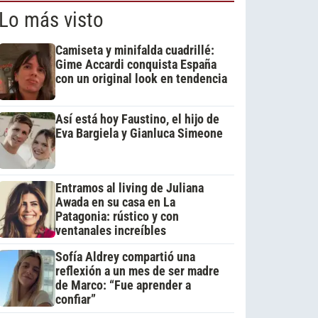
Lo más visto
Camiseta y minifalda cuadrillé:
Gime Accardi conquista España
con un original look en tendencia
Así está hoy Faustino, el hijo de
Eva Bargiela y Gianluca Simeone
Entramos al living de Juliana
Awada en su casa en La
Patagonia: rústico y con
ventanales increíbles
Sofía Aldrey compartió una
reflexión a un mes de ser madre
de Marco: “Fue aprender a
confiar”