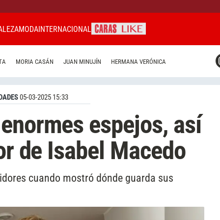
ALEZA
MODA
INTERNACIONAL
CARAS MIAMI
TA
MORIA CASÁN
JUAN MINUJÍN
HERMANA VERÓNICA
CARAS BRASIL
CARAS URUGUAY
DADES
05-03-2025 15:33
enormes espejos, así
dor de Isabel Macedo
guidores cuando mostró dónde guarda sus