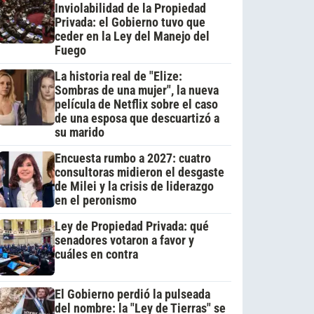
Inviolabilidad de la Propiedad
Privada: el Gobierno tuvo que
ceder en la Ley del Manejo del
Fuego
La historia real de "Elize:
Sombras de una mujer", la nueva
película de Netflix sobre el caso
de una esposa que descuartizó a
su marido
Encuesta rumbo a 2027: cuatro
consultoras midieron el desgaste
de Milei y la crisis de liderazgo
en el peronismo
Ley de Propiedad Privada: qué
senadores votaron a favor y
cuáles en contra
El Gobierno perdió la pulseada
del nombre: la "Ley de Tierras" se