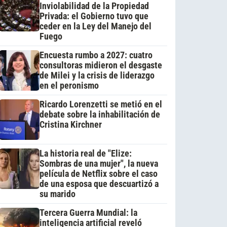
Inviolabilidad de la Propiedad
Privada: el Gobierno tuvo que
ceder en la Ley del Manejo del
Fuego
Encuesta rumbo a 2027: cuatro
consultoras midieron el desgaste
de Milei y la crisis de liderazgo
en el peronismo
Ricardo Lorenzetti se metió en el
debate sobre la inhabilitación de
Cristina Kirchner
La historia real de "Elize:
Sombras de una mujer", la nueva
película de Netflix sobre el caso
de una esposa que descuartizó a
su marido
Tercera Guerra Mundial: la
inteligencia artificial reveló