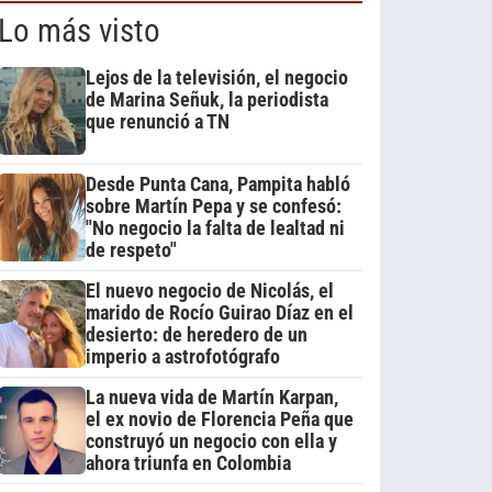
Lo más visto
Lejos de la televisión, el negocio
de Marina Señuk, la periodista
que renunció a TN
Desde Punta Cana, Pampita habló
sobre Martín Pepa y se confesó:
"No negocio la falta de lealtad ni
de respeto"
El nuevo negocio de Nicolás, el
marido de Rocío Guirao Díaz en el
desierto: de heredero de un
imperio a astrofotógrafo
La nueva vida de Martín Karpan,
el ex novio de Florencia Peña que
construyó un negocio con ella y
ahora triunfa en Colombia