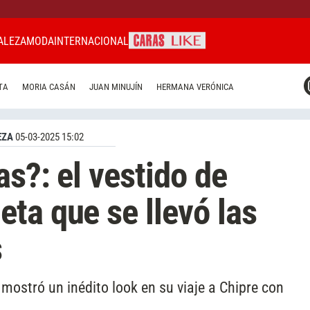
ALEZA
MODA
INTERNACIONAL
CARAS MIAMI
TA
MORIA CASÁN
JUAN MINUJÍN
HERMANA VERÓNICA
CARAS BRASIL
CARAS URUGUAY
EZA
05-03-2025 15:02
s?: el vestido de
ta que se llevó las
s
 mostró un inédito look en su viaje a Chipre con