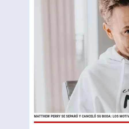
MATTHEW PERRY SE SEPARÓ Y CANCELÓ SU BODA: LOS MOTI