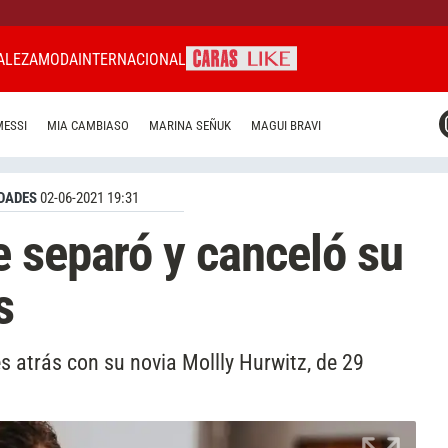
ALEZA
MODA
INTERNACIONAL
CARAS MIAMI
MESSI
MIA CAMBIASO
MARINA SEÑUK
MAGUI BRAVI
CARAS BRASIL
CARAS URUGUAY
DADES
02-06-2021 19:31
 separó y canceló su
s
 atrás con su novia Mollly Hurwitz, de 29