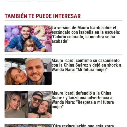
TAMBIÉN TE PUEDE INTERESAR
La versión de Mauro Icardi sobre el
escándalo con Isabella en la escuela:
"Colorín colorado, la mentira se ha
acabado"
Mauro Icardi confirmó su casamiento
con la China Suárez y dejó en shock a
Wanda Nara: "Mi futura mujer"
Mauro Icardi defendió a la China
Suárez y lanzó una advertencia a
Wanda Nara: "Respeta a mi futura
mujer"
"Otra revinculación que esta zorra