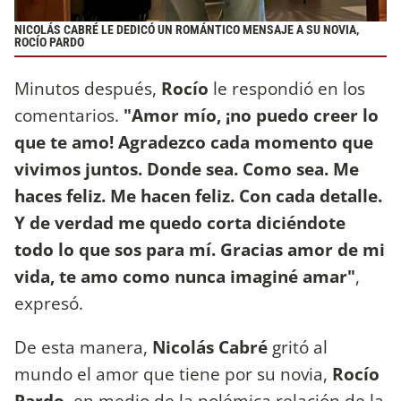
NICOLÁS CABRÉ LE DEDICÓ UN ROMÁNTICO MENSAJE A SU NOVIA,
ROCÍO PARDO
Minutos después,
Rocío
le respondió en los
comentarios.
"Amor mío, ¡no puedo creer lo
que te amo! Agradezco cada momento que
vivimos juntos. Donde sea. Como sea. Me
haces feliz. Me hacen feliz. Con cada detalle.
Y de verdad me quedo corta diciéndote
todo lo que sos para mí. Gracias amor de mi
vida, te amo como nunca imaginé amar"
,
expresó.
De esta manera,
Nicolás Cabré
gritó al
mundo el amor que tiene por su novia,
Rocío
Pardo
, en medio de la polémica relación de la