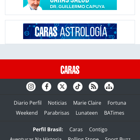
Diario Perfil
Noticias
Marie Claire
Fortuna
Weekend
Parabrisas
Lunateen
BATimes
Perfil Brasil:
Caras
Contigo
Aventuras Na Historia
Rolling Stone
Sport Buzz