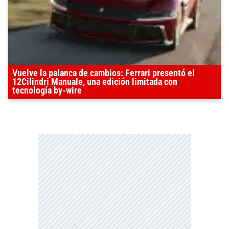
Vuelve la palanca de cambios: Ferrari presentó el
12Cilindri Manuale, una edición limitada con
tecnología by-wire