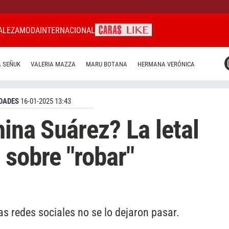
ALEZA
MODA
INTERNACIONAL
CARAS MIAMI
 SEÑUK
VALERIA MAZZA
MARU BOTANA
HERMANA VERÓNICA
CARAS BRASIL
CARAS URUGUAY
DADES
16-01-2025 13:43
hina Suárez? La letal
 sobre "robar"
as redes sociales no se lo dejaron pasar.