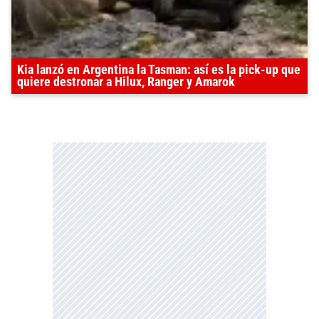
Kia lanzó en Argentina la Tasman: así es la pick-up que
quiere destronar a Hilux, Ranger y Amarok