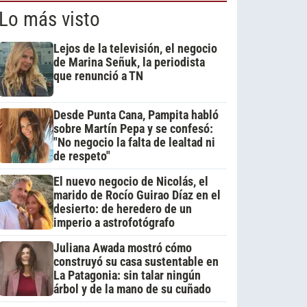
Lo más visto
Lejos de la televisión, el negocio
de Marina Señuk, la periodista
que renunció a TN
Desde Punta Cana, Pampita habló
sobre Martín Pepa y se confesó:
"No negocio la falta de lealtad ni
de respeto"
El nuevo negocio de Nicolás, el
marido de Rocío Guirao Díaz en el
desierto: de heredero de un
imperio a astrofotógrafo
Juliana Awada mostró cómo
construyó su casa sustentable en
La Patagonia: sin talar ningún
árbol y de la mano de su cuñado