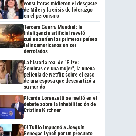
consultoras midieron el desgaste
de Milei y la crisis de liderazgo
en el peronismo
Tercera Guerra Mundial: la
inteligencia artificial reveló
cuáles serían los primeros países
latinoamericanos en ser
derrotados
La historia real de "Elize:
Sombras de una mujer", la nueva
película de Netflix sobre el caso
de una esposa que descuartizó a
su marido
Ricardo Lorenzetti se metió en el
debate sobre la inhabilitación de
Cristina Kirchner
Di Tullio impugnó a Joaquín
Benegas Lynch por un presunto