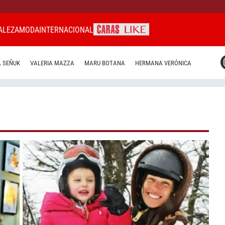
ALEZA
MODA
INTERNACIONAL
CARAS MIAMI
 SEÑUK
VALERIA MAZZA
MARU BOTANA
HERMANA VERÓNICA
CARAS BRASIL
CARAS URUGUAY